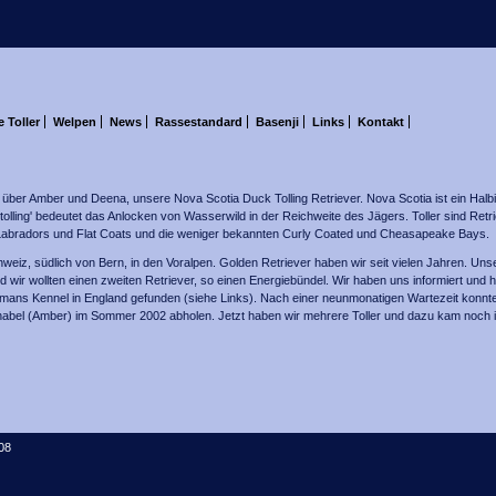
 Toller
Welpen
News
Rassestandard
Basenji
Links
Kontakt
über Amber und Deena, unsere Nova Scotia Duck Tolling Retriever. Nova Scotia ist ein Halb
tolling' bedeutet das Anlocken von Wasserwild in der Reichweite des Jägers. Toller sind Retri
abradors und Flat Coats und die weniger bekannten Curly Coated und Cheasapeake Bays.
weiz, südlich von Bern, in den Voralpen. Golden Retriever haben wir seit vielen Jahren. Uns
nd wir wollten einen zweiten Retriever, so einen Energiebündel. Wir haben uns informiert un
ans Kennel in England gefunden (siehe Links). Nach einer neunmonatigen Wartezeit konnt
bel (Amber) im Sommer 2002 abholen. Jetzt haben wir mehrere Toller und dazu kam noch i
08