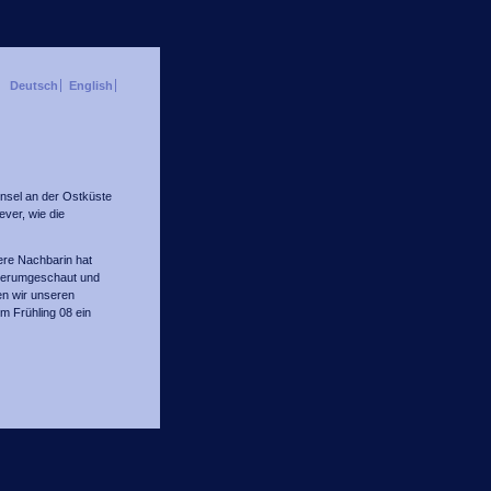
Deutsch
English
insel an der Ostküste
ever, wie die
ere Nachbarin hat
d herumgeschaut und
en wir unseren
m Frühling 08 ein