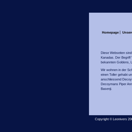
Homepage
Unsere
Diese Webseiten sind 
Kanadas. Der Begriff '
bekannten Goldens, L
Wir wohnen in der Sch
einen Toller gehabt u
anschliessend Decoym
Decoymans Piper Anna
Basenji.
Copyright © Leonivers 20